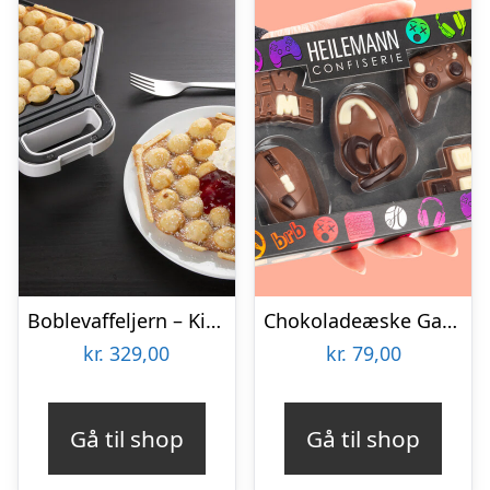
Boblevaffeljern – KitchPro
Chokoladeæske Gaming
kr.
329,00
kr.
79,00
Gå til shop
Gå til shop