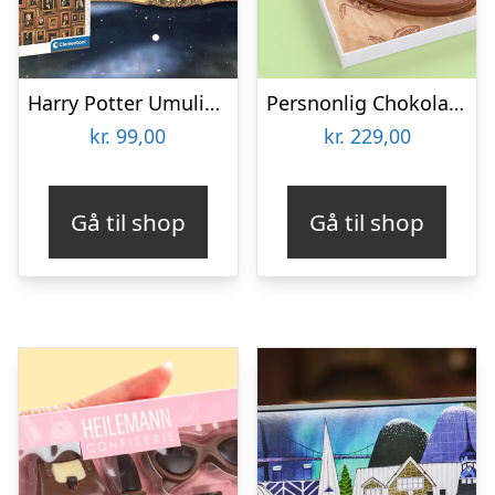
Harry Potter Umulig Puslespil
Persnonlig Chokoladeblomst med Billede
kr.
99,00
kr.
229,00
Gå til shop
Gå til shop