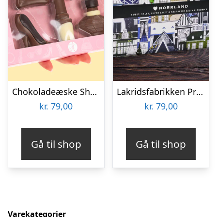
Chokoladeæske Shopping
Lakridsfabrikken Premiumlakrids – Norrland
kr.
79,00
kr.
79,00
Gå til shop
Gå til shop
Varekategorier