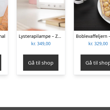
nal
Lysterapilampe – Zenkuru
kr.
349,00
kr.
329,00
Gå til shop
Gå til sho