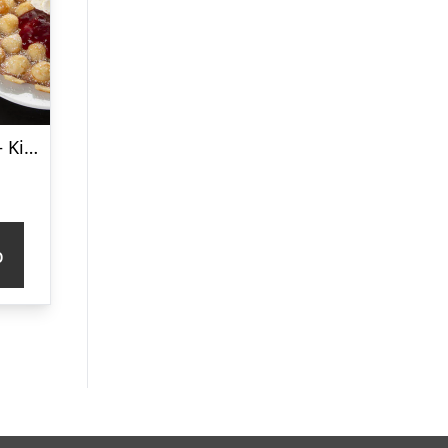
Boblevaffeljern – KitchPro
p