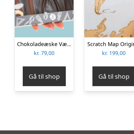
Chokoladeæske Værktøj
Scratch Map Origi
kr.
79,00
kr.
199,00
Gå til shop
Gå til shop