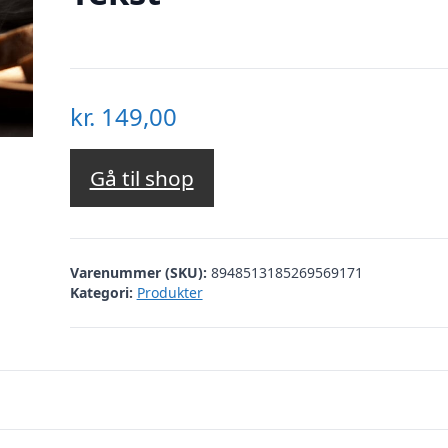
kr.
149,00
Gå til shop
Varenummer (SKU):
8948513185269569171
Kategori:
Produkter