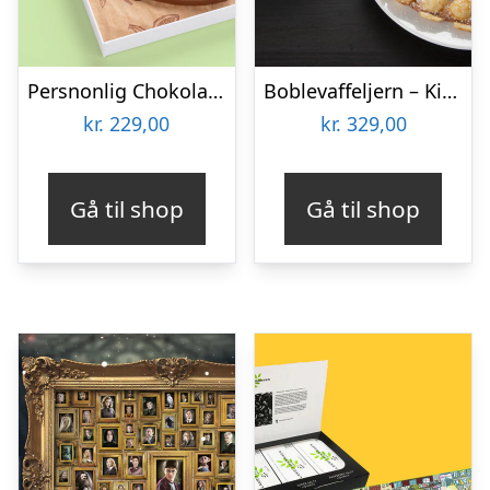
Persnonlig Chokoladeblomst med Billede
Boblevaffeljern – KitchPro
kr.
229,00
kr.
329,00
Gå til shop
Gå til shop