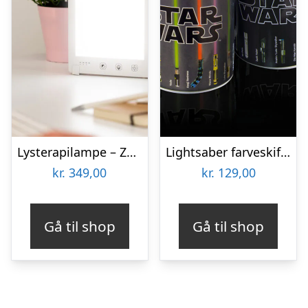
Lysterapilampe – Zenkuru
Lightsaber farveskiftende krus
kr.
349,00
kr.
129,00
Gå til shop
Gå til shop