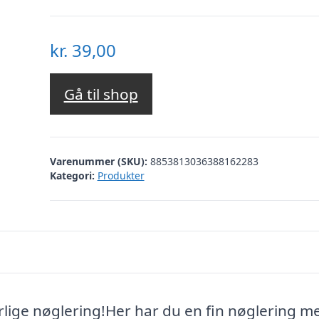
kr.
39,00
Gå til shop
Varenummer (SKU):
8853813036388162283
Kategori:
Produkter
lige nøglering!Her har du en fin nøglering m