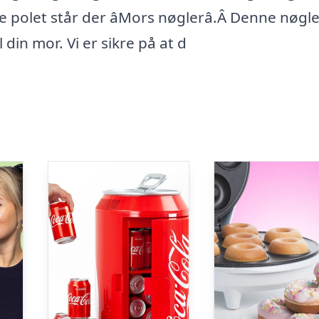
 polet står der âMors nøglerâ.Â Denne nøgl
 din mor. Vi er sikre på at d