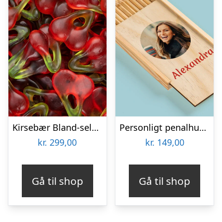
Kirsebær Bland-selv slik i kasser 2,4 kg
Personligt penalhus med foto & tekst
kr.
299,00
kr.
149,00
Gå til shop
Gå til shop