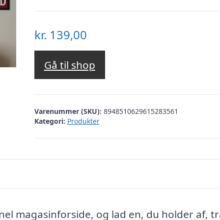
kr.
139,00
Gå til shop
Varenummer (SKU):
8948510629615283561
Kategori:
Produkter
onel magasinforside, og lad en, du holder af, 