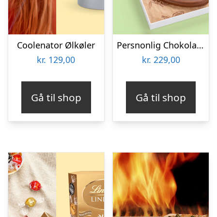
Coolenator Ølkøler
Persnonlig Chokoladeblomst med Billede
kr.
129,00
kr.
229,00
Gå til shop
Gå til shop