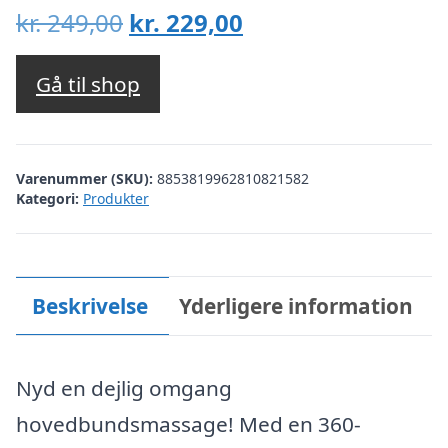
Den
Den
kr.
249,00
kr.
229,00
oprindelige
aktuelle
pris
pris
Gå til shop
var:
er:
kr. 249,00.
kr. 229,00.
Varenummer (SKU):
8853819962810821582
Kategori:
Produkter
Beskrivelse
Yderligere information
Nyd en dejlig omgang
hovedbundsmassage! Med en 360-