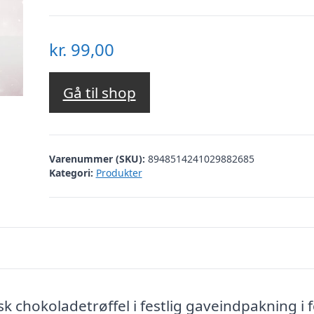
kr.
99,00
Gå til shop
Varenummer (SKU):
8948514241029882685
Kategori:
Produkter
k chokoladetrøffel i festlig gaveindpakning i 