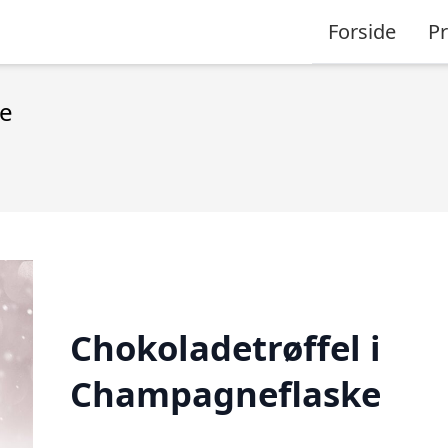
Forside
P
ke
Chokoladetrøffel i
Champagneflaske