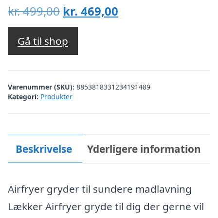
Den
Den
kr.
499,00
kr.
469,00
oprindelige
aktuelle
pris
pris
Gå til shop
var:
er:
kr. 499,00.
kr. 469,00.
Varenummer (SKU):
8853818331234191489
Kategori:
Produkter
Beskrivelse
Yderligere information
Airfryer gryder til sundere madlavning
Lækker Airfryer gryde til dig der gerne vil