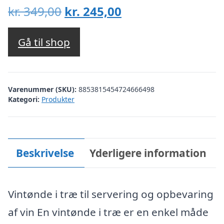
Den
Den
kr.
349,00
kr.
245,00
oprindelige
aktuelle
pris
pris
Gå til shop
var:
er:
kr. 349,00.
kr. 245,00.
Varenummer (SKU):
8853815454724666498
Kategori:
Produkter
Beskrivelse
Yderligere information
Vintønde i træ til servering og opbevaring
af vin En vintønde i træ er en enkel måde