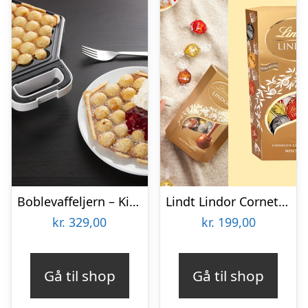
Boblevaffeljern – KitchPro
Lindt Lindor Cornet 500 gram – Blandet chokolade
kr.
329,00
kr.
199,00
Gå til shop
Gå til shop