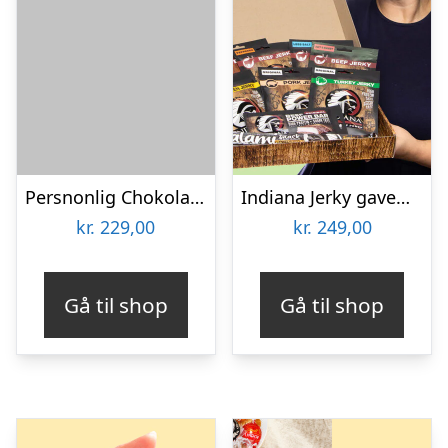
Persnonlig Chokoladeblomst med Billede
Indiana Jerky gaveæske
kr.
229,00
kr.
249,00
Gå til shop
Gå til shop