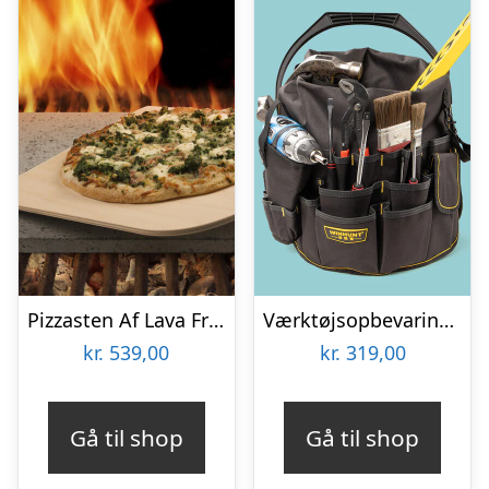
Pizzasten Af Lava Fra Etna
Værktøjsopbevaring til spand
kr.
539,00
kr.
319,00
Gå til shop
Gå til shop