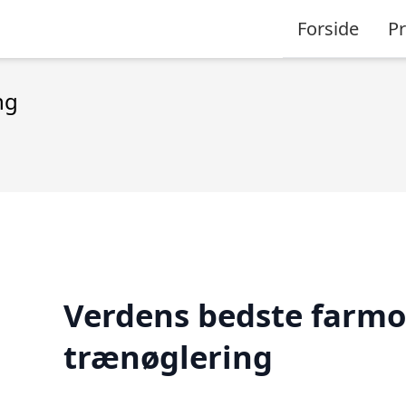
Forside
P
ng
Verdens bedste farmo
trænøglering