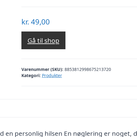
kr.
49,00
Gå til shop
Varenummer (SKU):
8853812998675213720
Kategori:
Produkter
en personlig hilsen En nøglering er noget, 