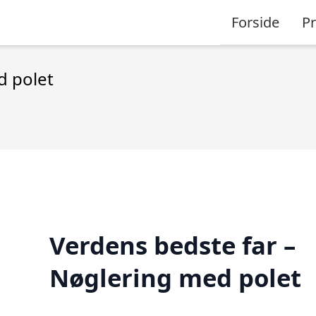
Forside
P
d polet
Verdens bedste far –
Nøglering med polet