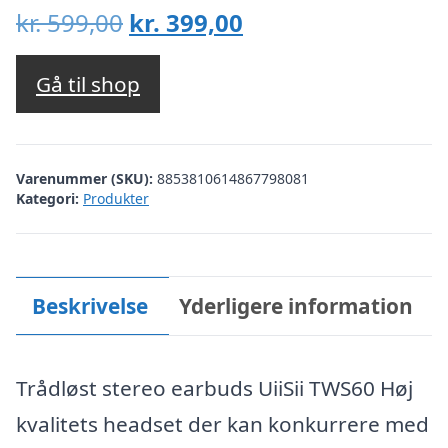
Den
Den
kr.
599,00
kr.
399,00
oprindelige
aktuelle
pris
pris
Gå til shop
var:
er:
kr. 599,00.
kr. 399,00.
Varenummer (SKU):
8853810614867798081
Kategori:
Produkter
Beskrivelse
Yderligere information
Trådløst stereo earbuds UiiSii TWS60 Høj
kvalitets headset der kan konkurrere med