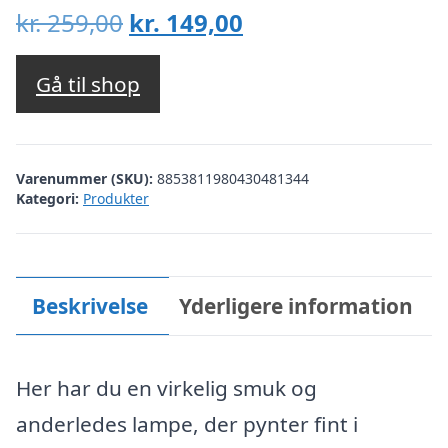
Den
Den
kr.
259,00
kr.
149,00
oprindelige
aktuelle
pris
pris
Gå til shop
var:
er:
kr. 259,00.
kr. 149,00.
Varenummer (SKU):
8853811980430481344
Kategori:
Produkter
Beskrivelse
Yderligere information
Her har du en virkelig smuk og
anderledes lampe, der pynter fint i