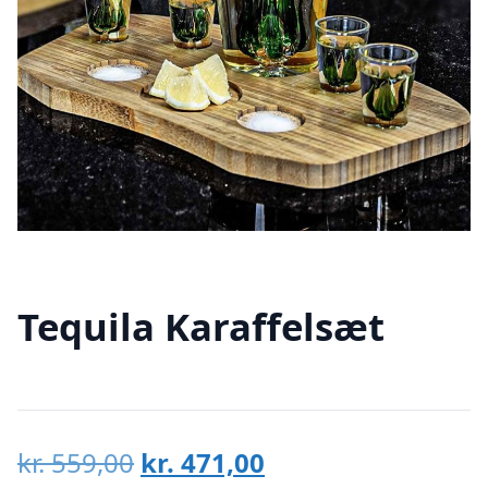
Tequila Karaffelsæt
Den
Den
kr.
559,00
kr.
471,00