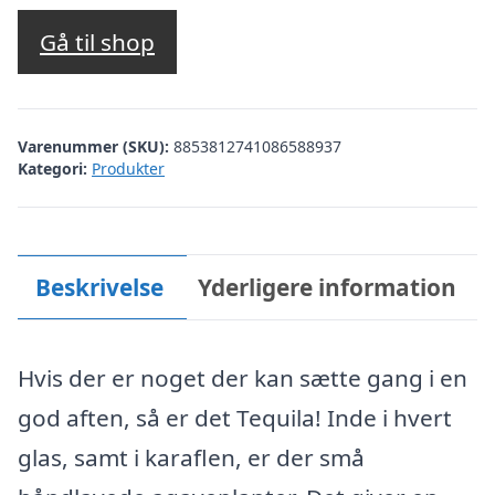
oprindelige
aktuelle
pris
pris
Gå til shop
var:
er:
kr. 559,00.
kr. 471,00.
Varenummer (SKU):
8853812741086588937
Kategori:
Produkter
Beskrivelse
Yderligere information
Hvis der er noget der kan sætte gang i en
god aften, så er det Tequila! Inde i hvert
glas, samt i karaflen, er der små