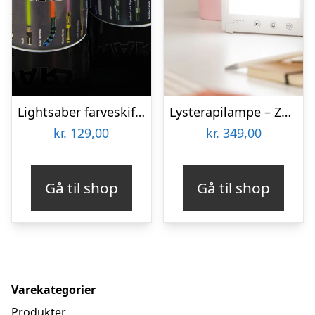
Lightsaber farveskiftende krus
Lysterapilampe – Zenkuru
kr.
129,00
kr.
349,00
Gå til shop
Gå til shop
Varekategorier
Produkter