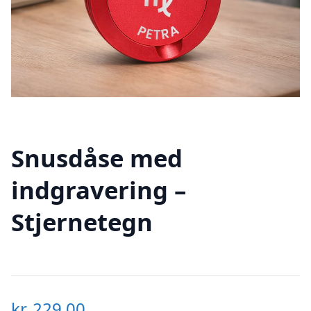
Snusdåse med
indgravering –
Stjernetegn
kr.
229,00