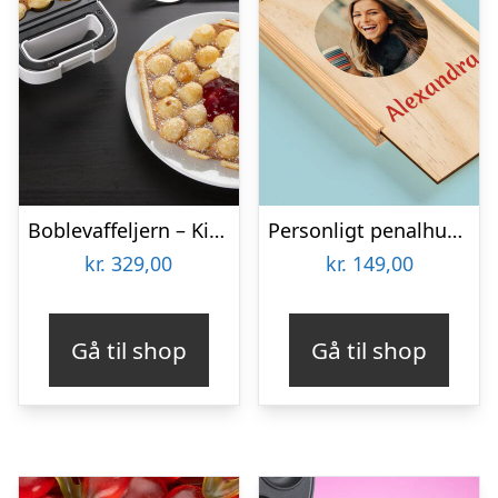
Boblevaffeljern – KitchPro
Personligt penalhus med foto & tekst
kr.
329,00
kr.
149,00
Gå til shop
Gå til shop