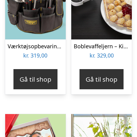
Værktøjsopbevaring til spand
Boblevaffeljern – KitchPro
kr.
319,00
kr.
329,00
Gå til shop
Gå til shop