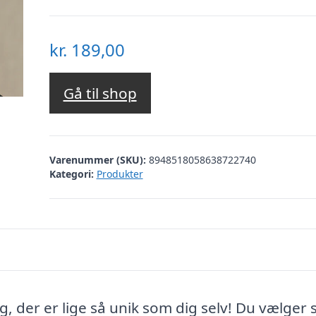
kr.
189,00
Gå til shop
Varenummer (SKU):
8948518058638722740
Kategori:
Produkter
, der er lige så unik som dig selv! Du vælger 