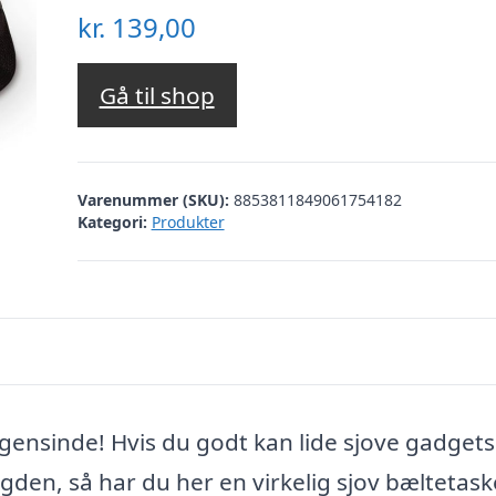
kr.
139,00
Gå til shop
Varenummer (SKU):
8853811849061754182
Kategori:
Produkter
nsinde! Hvis du godt kan lide sjove gadgets
ngden, så har du her en virkelig sjov bæltetask