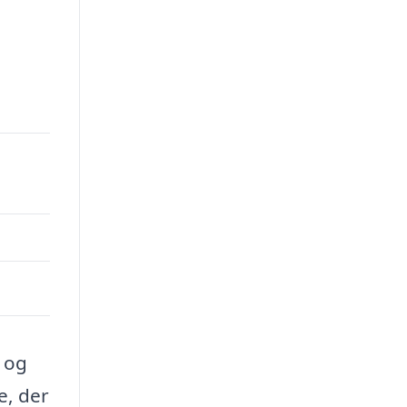
 og
e, der