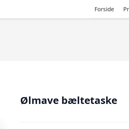
Forside
P
Ølmave bæltetaske