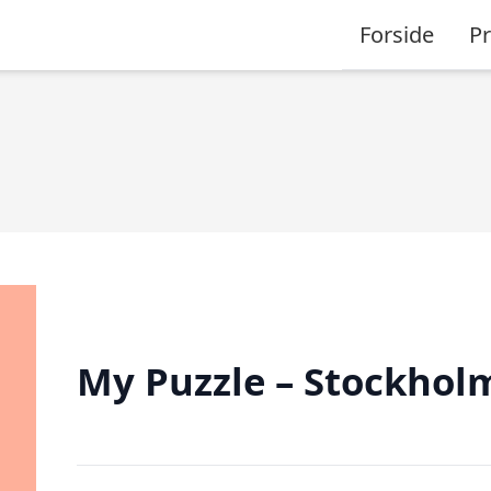
Forside
P
My Puzzle – Stockhol