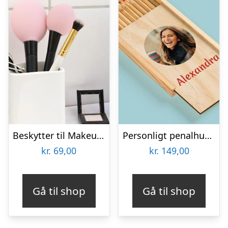
Beskytter til Makeupbørster 3-pak
Personligt penalhus med foto & tekst
kr.
69,00
kr.
149,00
Gå til shop
Gå til shop