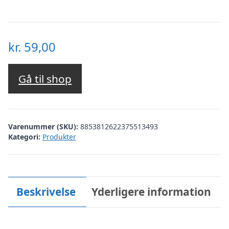
kr.
59,00
Gå til shop
Varenummer (SKU):
8853812622375513493
Kategori:
Produkter
Beskrivelse
Yderligere information