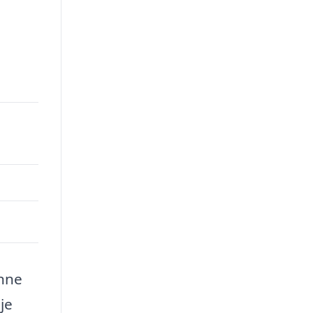
enne
je