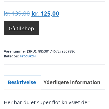
Den
Den
kr.
139,00
kr.
125,00
oprindelige
aktuelle
pris
pris
Gå til shop
var:
er:
kr. 139,00.
kr. 125,00.
Varenummer (SKU):
8853817467279309886
Kategori:
Produkter
Beskrivelse
Yderligere information
Her har du et super flot knivsæt der