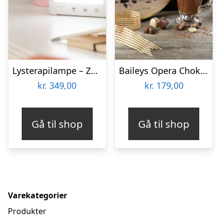
Lysterapilampe – Zenkuru
Baileys Opera Chokoladeæske
kr.
349,00
kr.
179,00
Gå til shop
Gå til shop
Varekategorier
Produkter