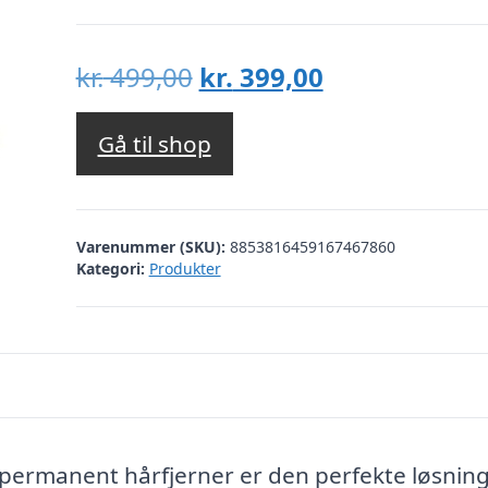
Den
Den
kr.
499,00
kr.
399,00
oprindelige
aktuelle
pris
pris
Gå til shop
var:
er:
kr. 499,00.
kr. 399,00.
Varenummer (SKU):
8853816459167467860
Kategori:
Produkter
permanent hårfjerner er den perfekte løsning 