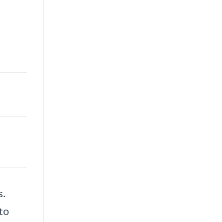
s.
to