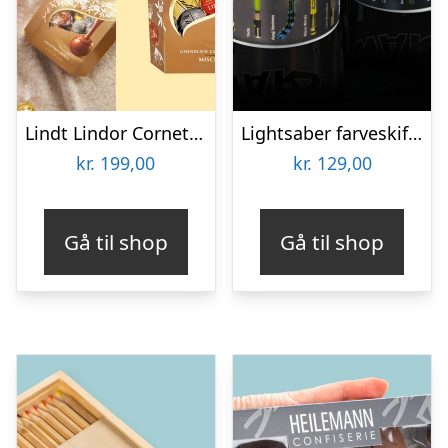
Lindt Lindor Cornet 500 gram – Blandet chokolade
Lightsaber farveskiftende krus
kr.
199,00
kr.
129,00
Gå til shop
Gå til shop