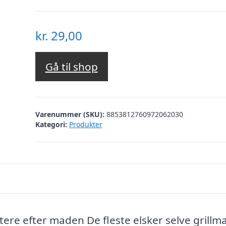
kr.
29,00
Gå til shop
Varenummer (SKU):
8853812760972062030
Kategori:
Produkter
ttere efter maden De fleste elsker selve grillm