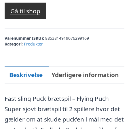
oprindelige
aktuelle
pris
pris
Gå til shop
var:
er:
kr. 199,00.
kr. 149,00.
Varenummer (SKU):
8853814919076299169
Kategori:
Produkter
Beskrivelse
Yderligere information
Fast sling Puck brætspil – Flying Puch
Super sjovt brætspil til 2 spillere hvor det
gælder om at skude puck’en i mål med det