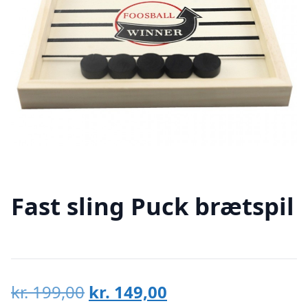
Fast sling Puck brætspil
Den
Den
kr.
199,00
kr.
149,00