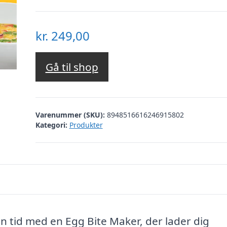
kr.
249,00
Gå til shop
Varenummer (SKU):
8948516616246915802
Kategori:
Produkter
en tid med en Egg Bite Maker, der lader dig