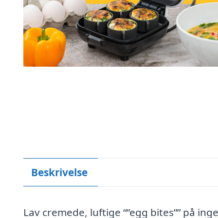
Beskrivelse
Lav cremede, luftige “”egg bites”” på ing