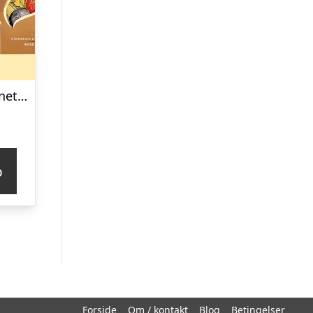
Lindt Lindor Cornet 500 gram – Blandet chokolade
p
Forside
Om / kontakt
Blog
Betingelser