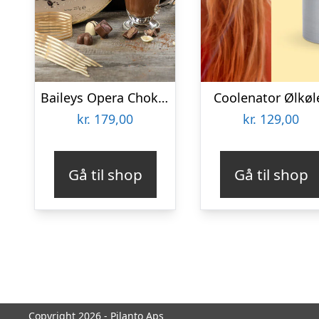
Baileys Opera Chokoladeæske
Coolenator Ølkøl
kr.
179,00
kr.
129,00
Gå til shop
Gå til shop
Copyright 2026 - Pilanto Aps