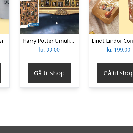
er
Harry Potter Umulig Puslespil
kr.
99,00
kr.
199,00
Gå til shop
Gå til sho