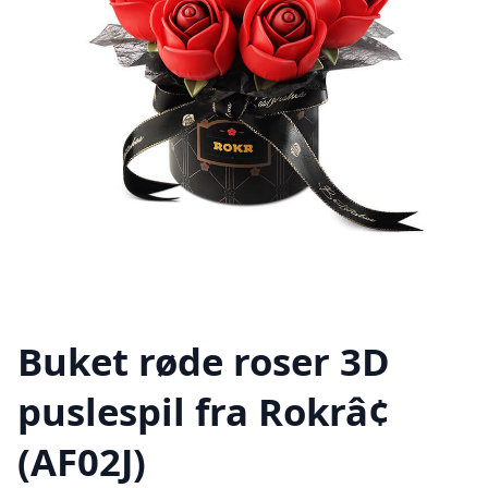
Buket røde roser 3D
puslespil fra Rokrâ¢
(AF02J)