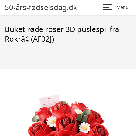
50-års-fødselsdag.dk
Menu
Buket røde roser 3D puslespil fra
Rokrâ¢ (AF02J)