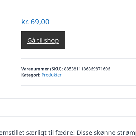
kr.
69,00
Gå til shop
Varenummer (SKU):
8853811186869871606
Kategori:
Produkter
emstillet særligt til fædre! Disse skønne strø