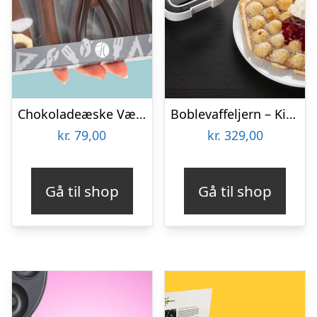
Chokoladeæske Værktøj
Boblevaffeljern – KitchPro
kr.
79,00
kr.
329,00
Gå til shop
Gå til shop